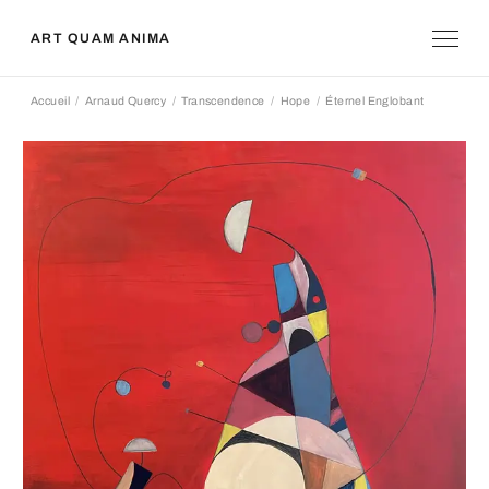
ART QUAM ANIMA
Accueil
Arnaud Quercy
Transcendence
Hope
Éternel Englobant