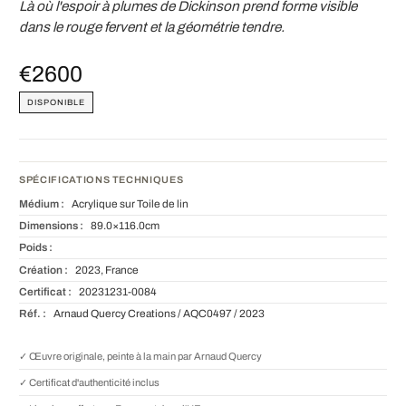
Là où l'espoir à plumes de Dickinson prend forme visible
dans le rouge fervent et la géométrie tendre.
€2600
DISPONIBLE
SPÉCIFICATIONS TECHNIQUES
Médium :
Acrylique sur Toile de lin
Dimensions :
89.0×116.0cm
Poids :
Création :
2023, France
Certificat :
20231231-0084
Réf. :
Arnaud Quercy Creations / AQC0497 / 2023
✓ Œuvre originale, peinte à la main par Arnaud Quercy
✓ Certificat d'authenticité inclus