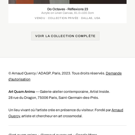
Do Octaves - Réflexions 23
Acrylic on Linen Canvas, 81.0×100.0cm
VENDU · COLLECTION PRIVÉE · DALLAS, USA
VOIR LA COLLECTION COMPLÈTE
© Arnaud Quercy / ADAGP, Paris, 2023. Tous droits réservés.
Demande
d'autorisation
Art Quam Anima
— Galerie-atelier contemporaine, Artist Inside.
28 rue du Dragon, 75006 Paris, Saint-Germain-des-Prés.
Un lieu vivant où l'artiste crée en présence du visiteur. Fondé par
Arnaud
Quercy
, artiste et chercheur en art crossmodal.