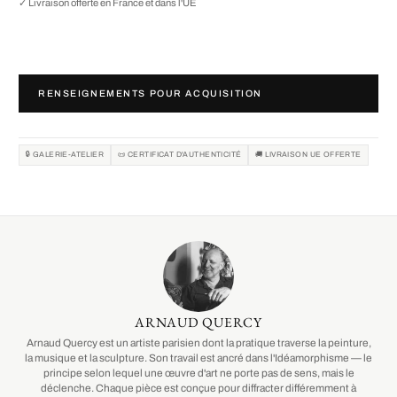
✓ Livraison offerte en France et dans l'UE
RENSEIGNEMENTS POUR ACQUISITION
🔒 GALERIE-ATELIER
📜 CERTIFICAT D'AUTHENTICITÉ
🚚 LIVRAISON UE OFFERTE
ARNAUD QUERCY
Arnaud Quercy est un artiste parisien dont la pratique traverse la peinture,
la musique et la sculpture. Son travail est ancré dans l'Idéamorphisme — le
principe selon lequel une œuvre d'art ne porte pas de sens, mais le
déclenche. Chaque pièce est conçue pour diffracter différemment à