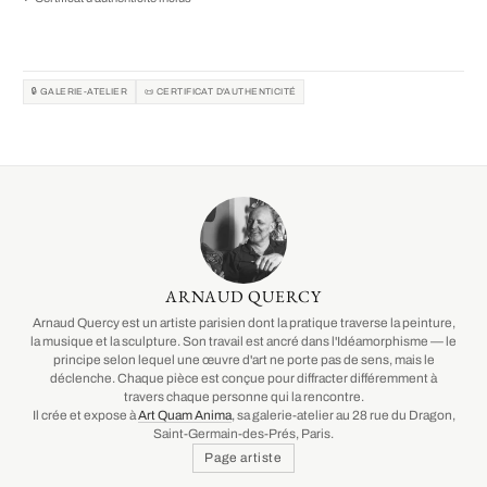
🔒 GALERIE-ATELIER
📜 CERTIFICAT D'AUTHENTICITÉ
ARNAUD QUERCY
Arnaud Quercy est un artiste parisien dont la pratique traverse la peinture,
la musique et la sculpture. Son travail est ancré dans l'Idéamorphisme — le
principe selon lequel une œuvre d'art ne porte pas de sens, mais le
déclenche. Chaque pièce est conçue pour diffracter différemment à
travers chaque personne qui la rencontre.
Il crée et expose à
Art Quam Anima
, sa galerie-atelier au 28 rue du Dragon,
Saint-Germain-des-Prés, Paris.
Page artiste