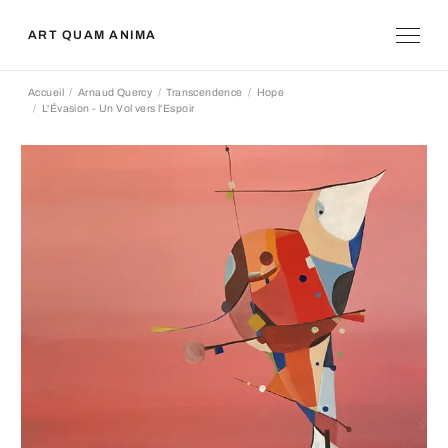
ART QUAM ANIMA
Accueil
Arnaud Quercy
Transcendence
Hope
L'Évasion - Un Vol vers l'Espoir