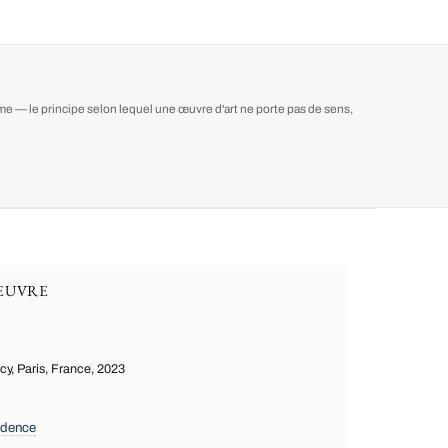
isme — le principe selon lequel une œuvre d'art ne porte pas de sens,
ŒUVRE
y, Paris, France, 2023
ndence