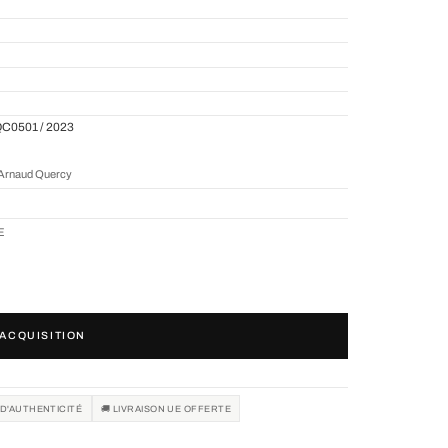
QC0501 / 2023
r Arnaud Quercy
UE
ACQUISITION
 D'AUTHENTICITÉ
🚚 LIVRAISON UE OFFERTE