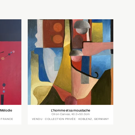
 Mélodie
L'homme et sa moustache
Oil on Canvas, 40.0×50.0cm
, FRANCE
VENDU · COLLECTION PRIVÉE · KOBLENZ, GERMANY