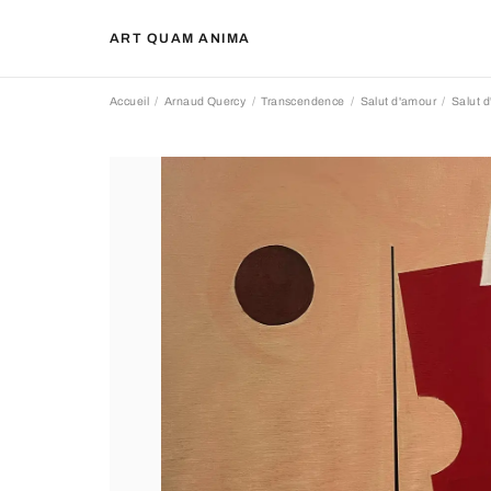
ART QUAM ANIMA
Accueil
Arnaud Quercy
Transcendence
Salut d'amour
Salut 