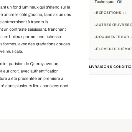
Technique:
Oil
ant un fond lumineux qui s'étend sur la
EXPOSITIONS
11
re ancre le côté gauche, tandis que des
entrecroisent à travers la
AUTRES ŒUVRES D
t un contraste saisissant, tranchant
édium huileux permet une richesse
DOCUMENTÉ SUR
 les formes, avec des gradations douces
ÉLÉMENTS THÉMAT
vre musicale.
telier parisien de Quercy avenue
LIVRAISON & CONDIT
érieur droit, avec authentification
ture a été présentée en première à
ré dans plusieurs lieux parisiens dont