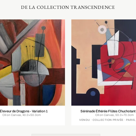
DE LA COLLECTION TRANSCENDENCE
 Éleveur de Dragons - Variation 1
Sérénade Éthérée Flûtes Chuchotant
Oil on Canvas, 40.0×50.0cm
Oil on Canvas, 50.0×70.0cm
VENDU · COLLECTION PRIVÉE · PARIS