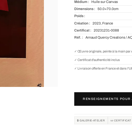
Médium :
Huile sur Canvas
Dimensions :
50.0×70.0cm
Poids :
Création :
2023, France
Certificat :
20231231-0088
Réf. :
Arnaud Quercy Creations / A
✓ Œuvre originale, peinte à la main pa
✓ Certificat d'authenticité inclus
✓ Livraison offerte en France et dans l'
RENSEIGNEMENTS POUR 
🔒 GALERIE-ATELIER
📜 CERTIFICAT