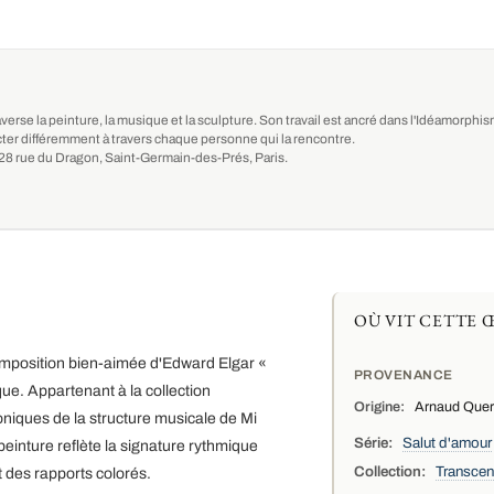
averse la peinture, la musique et la sculpture. Son travail est ancré dans l'Idéamorph
ter différemment à travers chaque personne qui la rencontre.
au 28 rue du Dragon, Saint-Germain-des-Prés, Paris.
OÙ VIT CETTE 
composition bien-aimée d'Edward Elgar «
PROVENANCE
ue. Appartenant à la collection
Origine:
Arnaud Querc
niques de la structure musicale de Mi
Série:
Salut d'amour
einture reflète la signature rythmique
Collection:
Transce
t des rapports colorés.