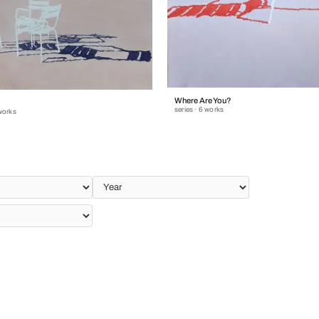
Where Are You?
series · 6 works
 works