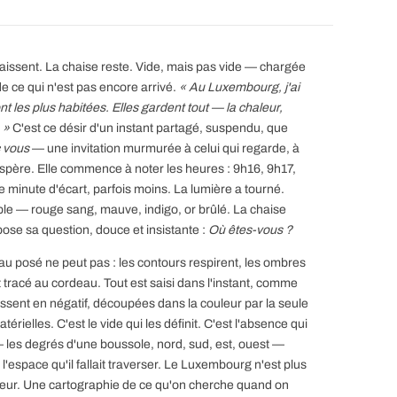
raissent. La chaise reste. Vide, mais pas vide — chargée
de ce qui n'est pas encore arrivé.
« Au Luxembourg, j'ai
t les plus habitées. Elles gardent tout — la chaleur,
 »
C'est ce désir d'un instant partagé, suspendu, que
c vous
— une invitation murmurée à celui qui regarde, à
espère. Elle commence à noter les heures : 9h16, 9h17,
minute d'écart, parfois moins. La lumière a tourné.
ble — rouge sang, mauve, indigo, or brûlé. La chaise
pose sa question, douce et insistante :
Où êtes-vous ?
eau posé ne peut pas : les contours respirent, les ombres
 tracé au cordeau. Tout est saisi dans l'instant, comme
ssent en négatif, découpées dans la couleur par la seule
rielles. C'est le vide qui les définit. C'est l'absence qui
n — les degrés d'une boussole, nord, sud, est, ouest —
l'espace qu'il fallait traverser. Le Luxembourg n'est plus
térieur. Une cartographie de ce qu'on cherche quand on