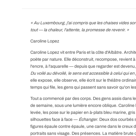
« Au Luxembourg, j'ai compris que les chaises vides sont
tout — la chaleur, l'attente, la promesse de revenir. »
Caroline Lopez
Caroline Lopez vit entre Paris et la côte d'Albâtre. Archit
poète par nature. Elle déconstruit, recompose, revient à
l'encre, à l'aquarelle — depuis que regarder est devenu, 
Du voilé au dévoilé, le sens est accessible à celui qui en
elle expose, elle observe, elle écrit sur le théâtre ordin
temps qui file, les gens qui passent sans savoir qu'on le
Tout a commencé par des corps. Des gens assis dans le
de semaine, sous une lumière encore oblique. Caroline l
levée, les pose sur le papier en à-plats bleu marine, gr
silhouettes face à face —
Échanger
. Deux dos courbés s
figures épaule contre épaule, une canne dans le creux 
portraits sans visage. Des présences. La matière brute d'