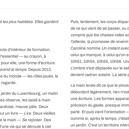
 les plus habitées. Elles gardent
Puis, lentement, les corps dispa
de ce qui vient de se passer, ou 
compris que les chaises vides son
l'attente, la promesse de revenir.
Caroline nomme
Un instant ave
ecte d'intérieur de formation,
celui qui manque, à celui qu'on 
 l'essentiel — au crayon, à
10h51, 10h54, 10h55, 10h56. Une 
pour elle, une forme d'écriture.
L'ombre s'est déplacée sur le sa
 prend le temps.
Depuis 2013,
devient cadran solaire. La série 
aire du monde — les rôles joués, le
s regarde.
La main levée dit ce que le pinc
débordent légèrement, rien n'est
 jardin du Luxembourg, un matin
une écriture. Les formes apparai
es observe, les saisit à main
précision du geste, presque immaté
is ardoise, mauve pâle. Deux
parle. Et puis vient l'orientatio
ur un livre —
Lire
. Deux vieilles
comme si, après le temps, c'était 
de la main —
Se reposer
. Des
un jardin. C'est un territoire in
une vie qui se déroule à ciel