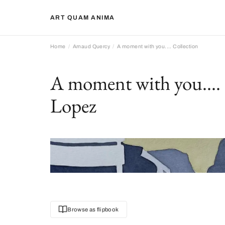
ART QUAM ANIMA
Home
Arnaud Quercy
A moment with you.... Collection
A moment with you.... 
Lopez
Browse as flipbook