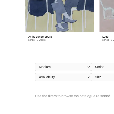
At the Luxembourg
Luco
series · 3 works
series · 3
Use the filters to browse the catalogue raisonné.