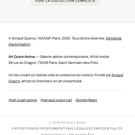
VOIR LA COLLECTION COMPLÈTE
© Arnaud Quercy / ADAGP, Paris, 2025. Tous droits réservés.
Demande
d'autorisation
Art Quam Anima
— Galerie-atelier contemporaine, Artist Inside.
28 rue du Dragon, 75006 Paris, Saint-Germain-des-Prés.
Un lieu vivant où l'artiste crée en présence du visiteur. Fondé par
Arnaud
Quercy
, artiste et chercheur en art crossmodal.
@art.quam.anima
·
@arnaud.quercy.art
·
Google Maps
©
2026
Art Quam Anima
EXPOSITIONS
À PROPOS
MENTIONS LÉGALES
CONFIDENTIALITÉ
|