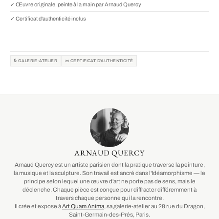
✓ Œuvre originale, peinte à la main par Arnaud Quercy
✓ Certificat d'authenticité inclus
🔒 GALERIE-ATELIER
📜 CERTIFICAT D'AUTHENTICITÉ
ARNAUD QUERCY
Arnaud Quercy est un artiste parisien dont la pratique traverse la peinture,
la musique et la sculpture. Son travail est ancré dans l'Idéamorphisme — le
principe selon lequel une œuvre d'art ne porte pas de sens, mais le
déclenche. Chaque pièce est conçue pour diffracter différemment à
travers chaque personne qui la rencontre.
Il crée et expose à
Art Quam Anima
, sa galerie-atelier au 28 rue du Dragon,
Saint-Germain-des-Prés, Paris.