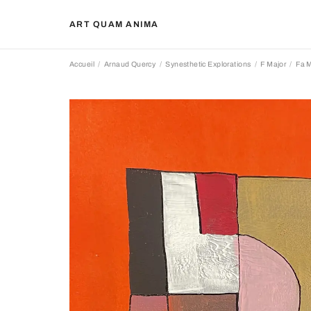
ART QUAM ANIMA
Accueil
Arnaud Quercy
Synesthetic Explorations
F Major
Fa M