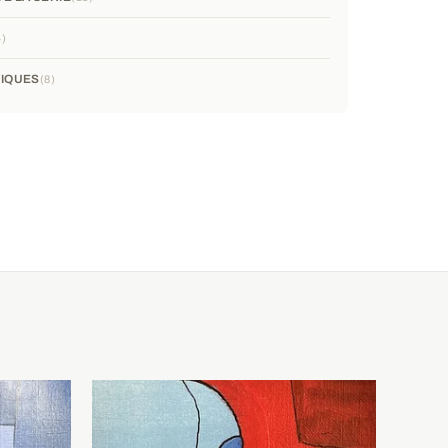
4
IQUES
8