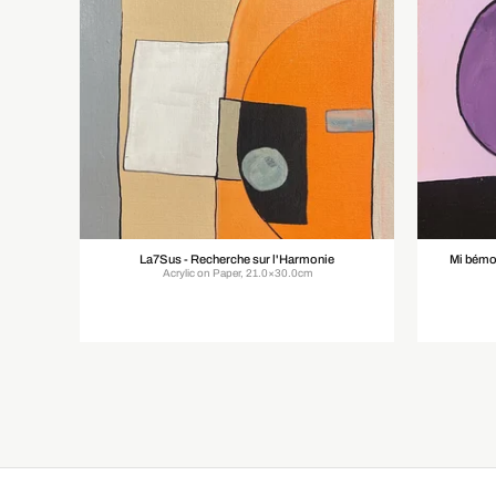
La7Sus - Recherche sur l'Harmonie
Mi bémol
Acrylic on Paper, 21.0×30.0cm