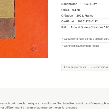
Dimensions :
21.0×21.0cm
Poids :
0.1 kg
Création :
2025, France
Certificat :
20251123-0112
Réf. :
Arnaud Quercy Creations / A
✓ Œuvre originale, peinte à la main pa
✓ Certificat d'authenticité inclus
🔒 GALERIE-ATELIER
📜 CERTIFICAT
averse la peinture, la musique et la sculpture. Son travail est ancré dans l'Idéamorph
ter différemment à travers chaque personne qui la rencontre.