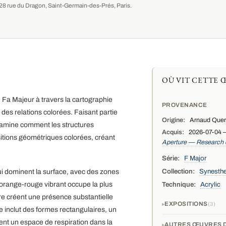
au 28 rue du Dragon, Saint-Germain-des-Prés, Paris.
OÙ VIT CETTE 
e Fa Majeur à travers la cartographie
PROVENANCE
es relations colorées. Faisant partie
Origine:
Arnaud Querc
examine comment les structures
Acquis:
2026-07-04 —
ions géométriques colorées, créant
Aperture — Research
Série:
F Major
Collection:
Synesthe
i dominent la surface, avec des zones
orange-rouge vibrant occupe la plus
Technique:
Acrylic
cre créent une présence substantielle
EXPOSITIONS
3
inclut des formes rectangulaires, un
ent un espace de respiration dans la
AUTRES ŒUVRES D