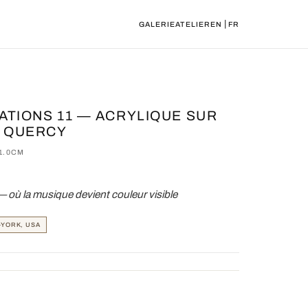
|
GALERIE
ATELIER
EN
FR
IATIONS 11 — ACRYLIQUE SUR
D QUERCY
1.0CM
— où la musique devient couleur visible
-YORK, USA