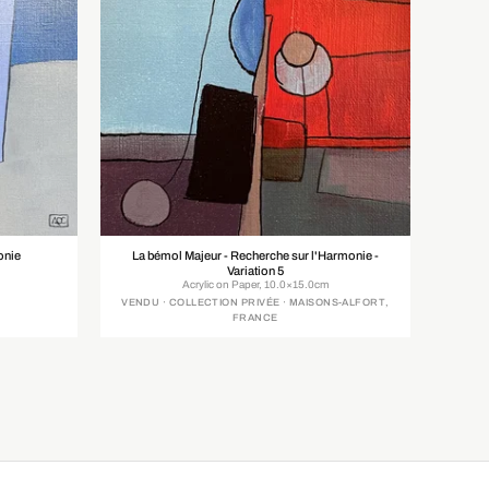
onie
La bémol Majeur - Recherche sur l'Harmonie -
Variation 5
Acrylic on Paper, 10.0×15.0cm
VENDU · COLLECTION PRIVÉE · MAISONS-ALFORT,
FRANCE