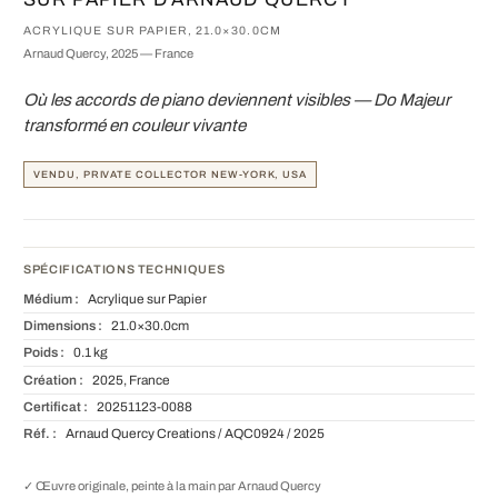
ACRYLIQUE SUR PAPIER, 21.0×30.0CM
Arnaud Quercy, 2025 — France
Où les accords de piano deviennent visibles — Do Majeur
transformé en couleur vivante
VENDU, PRIVATE COLLECTOR NEW-YORK, USA
SPÉCIFICATIONS TECHNIQUES
Médium :
Acrylique sur Papier
Dimensions :
21.0×30.0cm
Poids :
0.1 kg
Création :
2025, France
Certificat :
20251123-0088
Réf. :
Arnaud Quercy Creations / AQC0924 / 2025
✓ Œuvre originale, peinte à la main par Arnaud Quercy