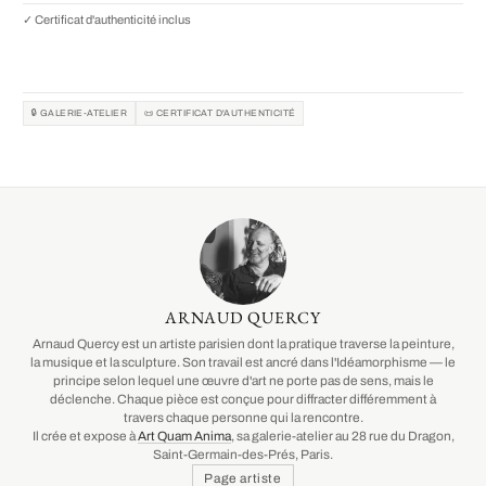
✓ Certificat d'authenticité inclus
🔒 GALERIE-ATELIER
📜 CERTIFICAT D'AUTHENTICITÉ
ARNAUD QUERCY
Arnaud Quercy est un artiste parisien dont la pratique traverse la peinture,
la musique et la sculpture. Son travail est ancré dans l'Idéamorphisme — le
principe selon lequel une œuvre d'art ne porte pas de sens, mais le
déclenche. Chaque pièce est conçue pour diffracter différemment à
travers chaque personne qui la rencontre.
Il crée et expose à
Art Quam Anima
, sa galerie-atelier au 28 rue du Dragon,
Saint-Germain-des-Prés, Paris.
Page artiste