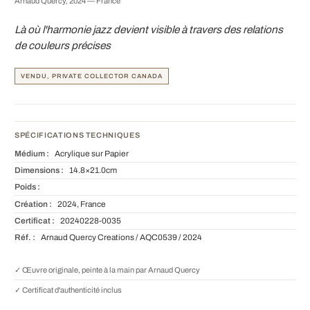
Arnaud Quercy, 2024 — France
Là où l'harmonie jazz devient visible à travers des relations
de couleurs précises
VENDU, PRIVATE COLLECTOR CANADA
SPÉCIFICATIONS TECHNIQUES
Médium :
Acrylique sur Papier
Dimensions :
14.8×21.0cm
Poids :
Création :
2024, France
Certificat :
20240228-0035
Réf. :
Arnaud Quercy Creations / AQC0539 / 2024
✓ Œuvre originale, peinte à la main par Arnaud Quercy
✓ Certificat d'authenticité inclus