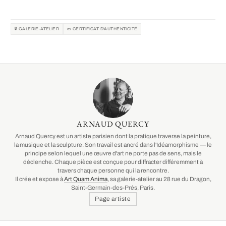
🔒 GALERIE-ATELIER
📜 CERTIFICAT D'AUTHENTICITÉ
ARNAUD QUERCY
Arnaud Quercy est un artiste parisien dont la pratique traverse la peinture,
la musique et la sculpture. Son travail est ancré dans l'Idéamorphisme — le
principe selon lequel une œuvre d'art ne porte pas de sens, mais le
déclenche. Chaque pièce est conçue pour diffracter différemment à
travers chaque personne qui la rencontre.
Il crée et expose à
Art Quam Anima
, sa galerie-atelier au 28 rue du Dragon,
Saint-Germain-des-Prés, Paris.
Page artiste