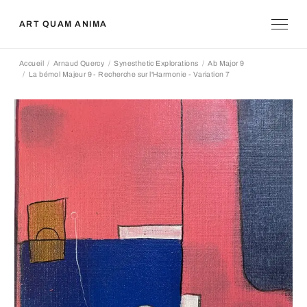
ART QUAM ANIMA
Accueil
Arnaud Quercy
Synesthetic Explorations
Ab Major 9
La bémol Majeur 9 - Recherche sur l'Harmonie - Variation 7