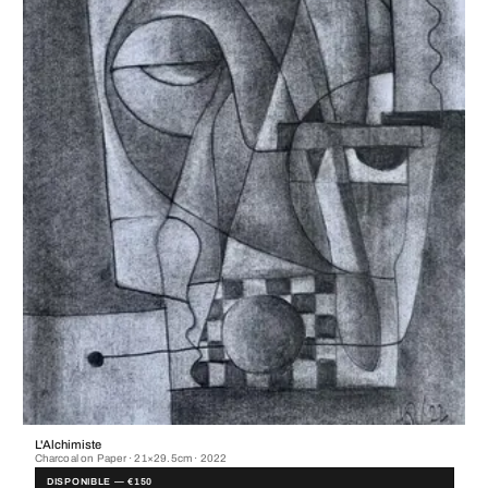
L'Alchimiste
Charcoal on Paper · 21×29.5cm · 2022
DISPONIBLE — €150