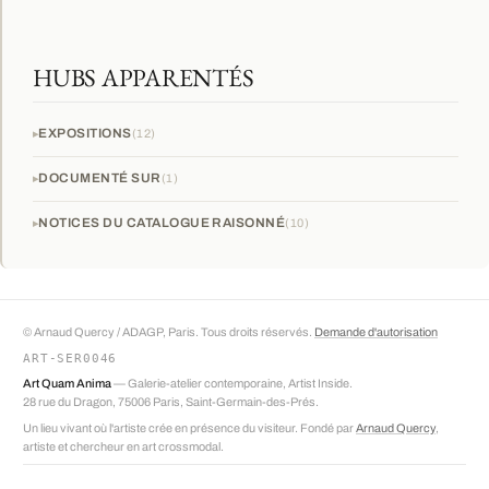
HUBS APPARENTÉS
EXPOSITIONS
12
DOCUMENTÉ SUR
1
NOTICES DU CATALOGUE RAISONNÉ
10
© Arnaud Quercy / ADAGP, Paris. Tous droits réservés.
Demande d'autorisation
ART-SER0046
Art Quam Anima
— Galerie-atelier contemporaine, Artist Inside.
28 rue du Dragon, 75006 Paris, Saint-Germain-des-Prés.
Un lieu vivant où l'artiste crée en présence du visiteur. Fondé par
Arnaud Quercy
,
artiste et chercheur en art crossmodal.