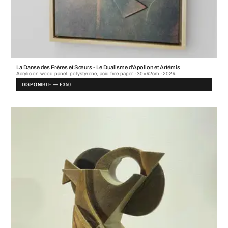
La Danse des Frères et Sœurs - Le Dualisme d'Apollon et Artémis
Acrylic on wood panel, polystyrene, acid free paper · 30×42cm · 2024
DISPONIBLE — €350