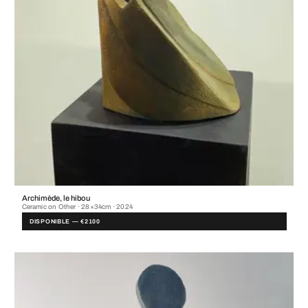
Archimède, le hibou
Ceramic on Other · 28×34cm · 2024
DISPONIBLE — €2100