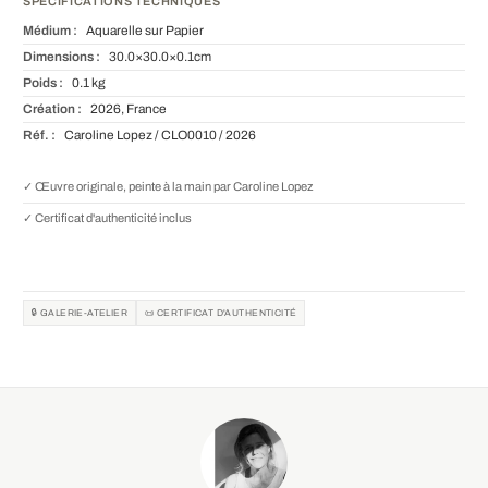
SPÉCIFICATIONS TECHNIQUES
Médium :
Aquarelle sur Papier
Dimensions :
30.0×30.0×0.1cm
Poids :
0.1 kg
Création :
2026, France
Réf. :
Caroline Lopez / CLO0010 / 2026
✓ Œuvre originale, peinte à la main par Caroline Lopez
✓ Certificat d'authenticité inclus
🔒 GALERIE-ATELIER
📜 CERTIFICAT D'AUTHENTICITÉ