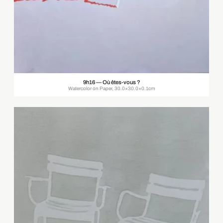
9h16 — Où êtes-vous ?
Watercolor on Paper, 30.0×30.0×0.1cm