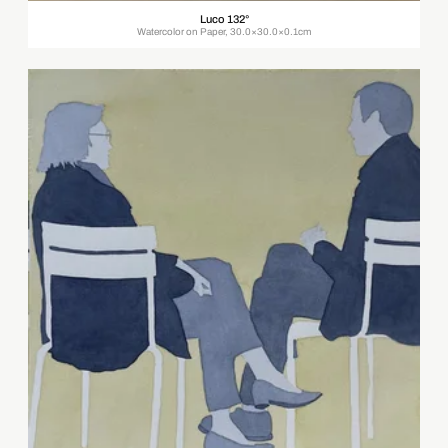
Luco 132°
Watercolor on Paper, 30.0×30.0×0.1cm