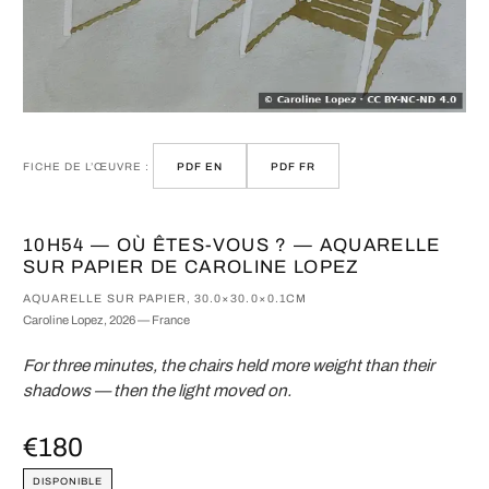
FICHE DE L’ŒUVRE :
PDF EN
PDF FR
10H54 — OÙ ÊTES-VOUS ? — AQUARELLE
SUR PAPIER DE CAROLINE LOPEZ
AQUARELLE SUR PAPIER, 30.0×30.0×0.1CM
Caroline Lopez, 2026 — France
For three minutes, the chairs held more weight than their
shadows — then the light moved on.
€180
DISPONIBLE