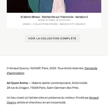
Si bémol Mineur - Recherche sur l'Harmonie - Variation 2
Acrylic on Paper, 10.0×15.0cm
VENDU · COLLECTION PRIVÉE · MEXICO CITY, MEXICO
VOIR LA COLLECTION COMPLÈTE
© Arnaud Quercy / ADAGP, Paris, 2025. Tous droits réservés.
Demande
d'autorisation
Art Quam Anima
— Galerie-atelier contemporaine, Artist Inside.
28 rue du Dragon, 75006 Paris, Saint-Germain-des-Prés.
Un lieu vivant où l'artiste crée en présence du visiteur. Fondé par
Arnaud
Quercy
, artiste et chercheur en art crossmodal.