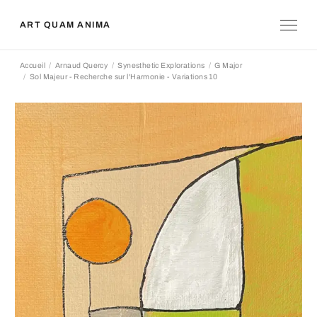
ART QUAM ANIMA
Accueil
Arnaud Quercy
Synesthetic Explorations
G Major
Sol Majeur - Recherche sur l'Harmonie - Variations 10