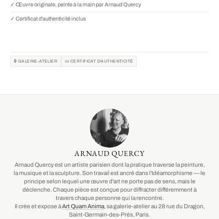
✓ Œuvre originale, peinte à la main par Arnaud Quercy
✓ Certificat d'authenticité inclus
🔒 GALERIE-ATELIER
📜 CERTIFICAT D'AUTHENTICITÉ
ARNAUD QUERCY
Arnaud Quercy est un artiste parisien dont la pratique traverse la peinture,
la musique et la sculpture. Son travail est ancré dans l'Idéamorphisme — le
principe selon lequel une œuvre d'art ne porte pas de sens, mais le
déclenche. Chaque pièce est conçue pour diffracter différemment à
travers chaque personne qui la rencontre.
Il crée et expose à
Art Quam Anima
, sa galerie-atelier au 28 rue du Dragon,
Saint-Germain-des-Prés, Paris.