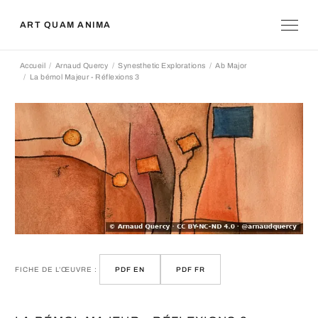
ART QUAM ANIMA
Accueil
Arnaud Quercy
Synesthetic Explorations
Ab Major
La bémol Majeur - Réflexions 3
FICHE DE L’ŒUVRE :
PDF EN
PDF FR