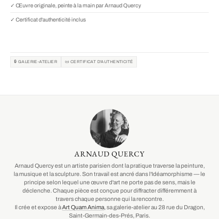
✓ Œuvre originale, peinte à la main par Arnaud Quercy
✓ Certificat d'authenticité inclus
🔒 GALERIE-ATELIER
📜 CERTIFICAT D'AUTHENTICITÉ
ARNAUD QUERCY
Arnaud Quercy est un artiste parisien dont la pratique traverse la peinture,
la musique et la sculpture. Son travail est ancré dans l'Idéamorphisme — le
principe selon lequel une œuvre d'art ne porte pas de sens, mais le
déclenche. Chaque pièce est conçue pour diffracter différemment à
travers chaque personne qui la rencontre.
Il crée et expose à
Art Quam Anima
, sa galerie-atelier au 28 rue du Dragon,
Saint-Germain-des-Prés, Paris.