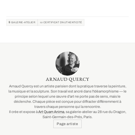
🔒 GALERIE-ATELIER
📜 CERTIFICAT D'AUTHENTICITÉ
ARNAUD QUERCY
Arnaud Quercy est un artiste parisien dont la pratique traverse la peinture,
la musique et la sculpture. Son travail est ancré dans l'Idéamorphisme — le
principe selon lequel une œuvre d'art ne porte pas de sens, mais le
déclenche. Chaque pièce est conçue pour diffracter différemment à
travers chaque personne qui la rencontre.
Il crée et expose à
Art Quam Anima
, sa galerie-atelier au 28 rue du Dragon,
Saint-Germain-des-Prés, Paris.
Page artiste