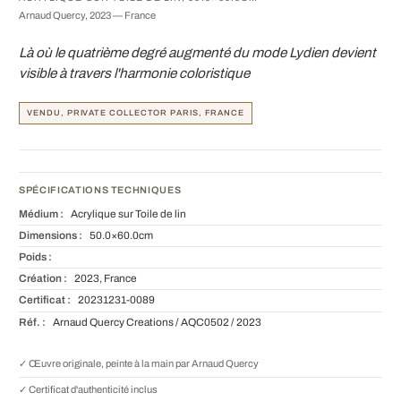
Arnaud Quercy, 2023 — France
Là où le quatrième degré augmenté du mode Lydien devient
visible à travers l'harmonie coloristique
VENDU, PRIVATE COLLECTOR PARIS, FRANCE
SPÉCIFICATIONS TECHNIQUES
Médium :
Acrylique sur Toile de lin
Dimensions :
50.0×60.0cm
Poids :
Création :
2023, France
Certificat :
20231231-0089
Réf. :
Arnaud Quercy Creations / AQC0502 / 2023
✓ Œuvre originale, peinte à la main par Arnaud Quercy
✓ Certificat d'authenticité inclus