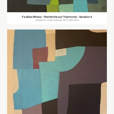
Fa dièse Mineur - Recherche sur l'Harmonie - Variation 4
Acrylic on Linen Canvas, 80.0×80.0cm