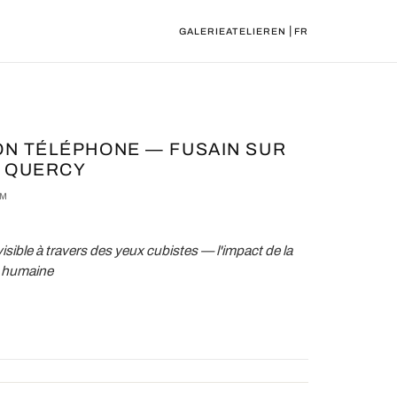
|
GALERIE
ATELIER
EN
FR
ON TÉLÉPHONE — FUSAIN SUR
D QUERCY
CM
sible à travers des yeux cubistes — l'impact de la
n humaine