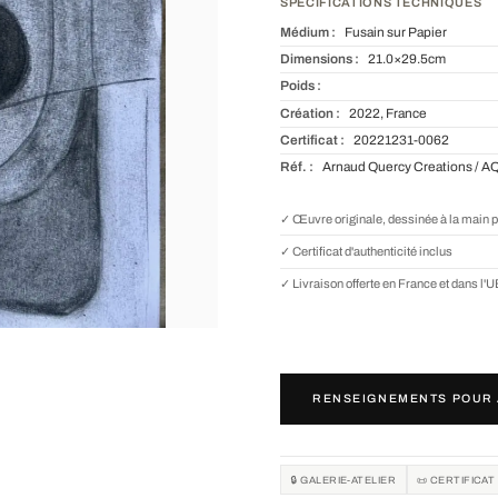
SPÉCIFICATIONS TECHNIQUES
Médium :
Fusain sur Papier
Dimensions :
21.0×29.5cm
Poids :
Création :
2022, France
Certificat :
20221231-0062
Réf. :
Arnaud Quercy Creations / A
✓ Œuvre originale, dessinée à la main 
✓ Certificat d'authenticité inclus
✓ Livraison offerte en France et dans l'
RENSEIGNEMENTS POUR 
🔒 GALERIE-ATELIER
📜 CERTIFICAT