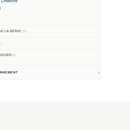
 Creations
l
E LA SÉRIE
15
3
IQUES
8
IONNEMENT