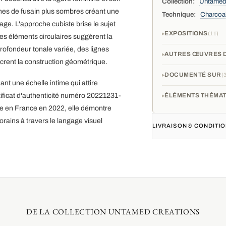
Collection:
Untamed
ones de fusain plus sombres créant une
Technique:
Charcoa
sage. L'approche cubiste brise le sujet
EXPOSITIONS
11
es éléments circulaires suggèrent la
ofondeur tonale variée, des lignes
AUTRES ŒUVRES D
crent la construction géométrique.
DOCUMENTÉ SUR
nt une échelle intime qui attire
rtificat d'authenticité numéro 20221231-
ÉLÉMENTS THÉMAT
réée en France en 2022, elle démontre
rains à travers le langage visuel
LIVRAISON & CONDIT
DE LA COLLECTION UNTAMED CREATIONS