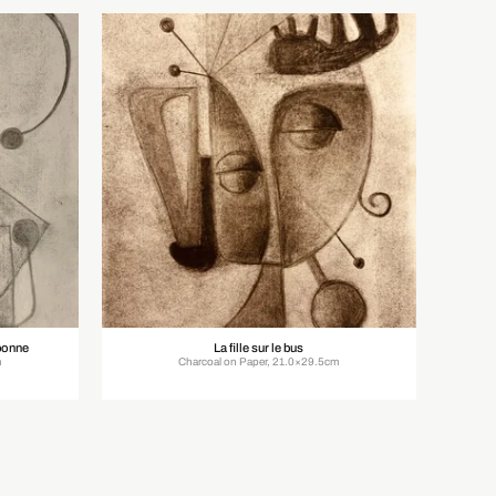
bonne
La fille sur le bus
m
Charcoal on Paper, 21.0×29.5cm