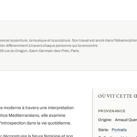
averse la peinture, la musique et la sculpture. Son travail est ancré dans l'Idéamorph
ter différemment à travers chaque personne qui la rencontre.
au 28 rue du Dragon, Saint-Germain-des-Prés, Paris.
OÙ VIT CETTE 
ue moderne à travers une interprétation
PROVENANCE
Échos Méditerranéens, elle examine
Origine:
Arnaud Querc
introspection dans la vie quotidienne.
Série:
Portraits
 déconstruire la figure féminine et son