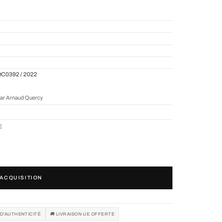
QC0392 / 2022
par Arnaud Quercy
UE
ACQUISITION
 D'AUTHENTICITÉ
🚚 LIVRAISON UE OFFERTE