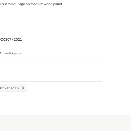
r sur marouflage on medium wood panel
QC0307 / 2021
r Arnaud Quercy
 D'AUTHENTICITÉ