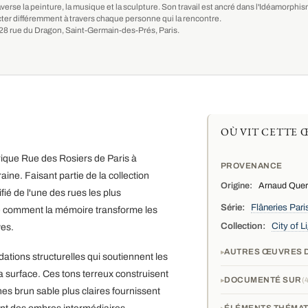
averse la peinture, la musique et la sculpture. Son travail est ancré dans l'Idéamorph
ter différemment à travers chaque personne qui la rencontre.
au 28 rue du Dragon, Saint-Germain-des-Prés, Paris.
OÙ VIT CETTE 
orique Rue des Rosiers de Paris à
PROVENANCE
ne. Faisant partie de la collection
Origine:
Arnaud Querc
ié de l'une des rues les plus
Série:
Flâneries Pari
ine comment la mémoire transforme les
Collection:
City of 
ves.
AUTRES ŒUVRES D
ations structurelles qui soutiennent les
a surface. Ces tons terreux construisent
DOCUMENTÉ SUR
nes brun sable plus claires fournissent
ÉLÉMENTS THÉMAT