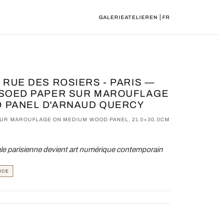
|
GALERIE
ATELIER
EN
FR
 RUE DES ROSIERS - PARIS —
SSOED PAPER SUR MAROUFLAGE
 PANEL D'ARNAUD QUERCY
SUR MAROUFLAGE ON MEDIUM WOOD PANEL, 21.0×30.0CM
ale parisienne devient art numérique contemporain
NCE