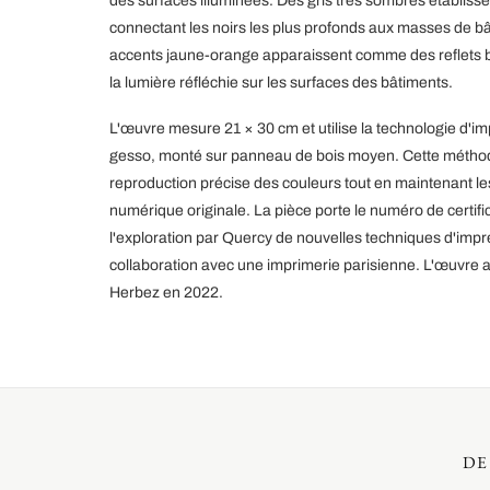
des surfaces illuminées. Des gris très sombres établiss
connectant les noirs les plus profonds aux masses de bâ
accents jaune-orange apparaissent comme des reflets br
la lumière réfléchie sur les surfaces des bâtiments.
L'œuvre mesure 21 × 30 cm et utilise la technologie d'i
gesso, monté sur panneau de bois moyen. Cette métho
reproduction précise des couleurs tout en maintenant les
numérique originale. La pièce porte le numéro de certif
l'exploration par Quercy de nouvelles techniques d'impr
collaboration avec une imprimerie parisienne. L'œuvre a é
Herbez en 2022.
DE