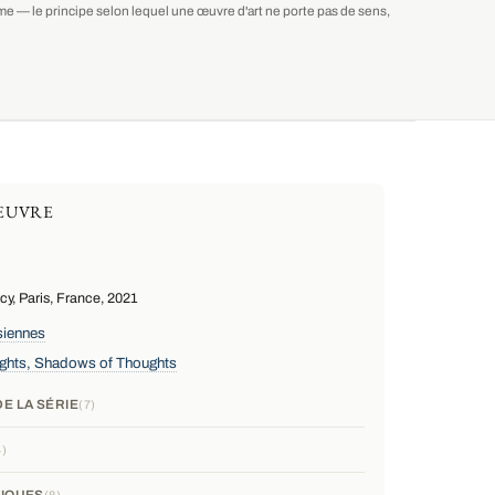
isme — le principe selon lequel une œuvre d'art ne porte pas de sens,
ŒUVRE
y, Paris, France, 2021
siennes
Lights, Shadows of Thoughts
E LA SÉRIE
7
4
IQUES
8