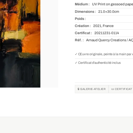
Médium :
UV Print on gessoed pape
Dimensions :
21.0×30.0cm
Poids :
Création :
2021, France
Certificat :
20211231-0114
Réf. :
Arnaud Quercy Creations / A
✓ Œuvre originale, peinte à la main pa
✓ Certificat d'authenticité inclus
🔒 GALERIE-ATELIER
📜 CERTIFICAT