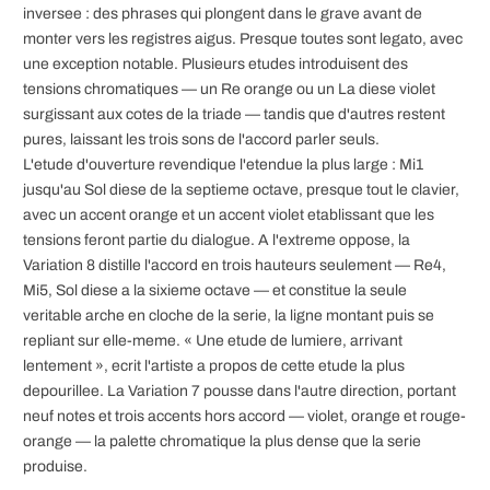
inversee : des phrases qui plongent dans le grave avant de
monter vers les registres aigus. Presque toutes sont legato, avec
une exception notable. Plusieurs etudes introduisent des
tensions chromatiques — un Re orange ou un La diese violet
surgissant aux cotes de la triade — tandis que d'autres restent
pures, laissant les trois sons de l'accord parler seuls.
L'etude d'ouverture revendique l'etendue la plus large : Mi1
jusqu'au Sol diese de la septieme octave, presque tout le clavier,
avec un accent orange et un accent violet etablissant que les
tensions feront partie du dialogue. A l'extreme oppose, la
Variation 8 distille l'accord en trois hauteurs seulement — Re4,
Mi5, Sol diese a la sixieme octave — et constitue la seule
veritable arche en cloche de la serie, la ligne montant puis se
repliant sur elle-meme. « Une etude de lumiere, arrivant
lentement », ecrit l'artiste a propos de cette etude la plus
depourillee. La Variation 7 pousse dans l'autre direction, portant
neuf notes et trois accents hors accord — violet, orange et rouge-
orange — la palette chromatique la plus dense que la serie
produise.