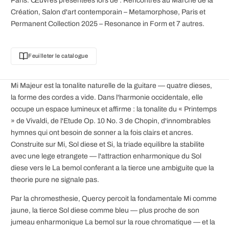
Paris. Œuvres présentées lors de : Rencontres au Marché de la
Création, Salon d'art contemporain – Metamorphose, Paris et
Permanent Collection 2025 – Resonance in Form et 7 autres.
Feuilleter le catalogue
Mi Majeur est la tonalite naturelle de la guitare — quatre dieses,
la forme des cordes a vide. Dans l'harmonie occidentale, elle
occupe un espace lumineux et affirme : la tonalite du « Printemps
» de Vivaldi, de l'Etude Op. 10 No. 3 de Chopin, d'innombrables
hymnes qui ont besoin de sonner a la fois clairs et ancres.
Construite sur Mi, Sol diese et Si, la triade equilibre la stabilite
avec une lege etrangete — l'attraction enharmonique du Sol
diese vers le La bemol conferant a la tierce une ambiguite que la
theorie pure ne signale pas.
Par la chromesthesie, Quercy percoit la fondamentale Mi comme
jaune, la tierce Sol diese comme bleu — plus proche de son
jumeau enharmonique La bemol sur la roue chromatique — et la