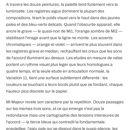
A travers les douze peintures, la palette tend fortement vers la
luminosite. Les registres aigus dominent la plupart des
compositions, tirant le poids visuel vers le haut dans des jaunes
pales et des bleu-verts delicats. Quand l'obscurite apparait, elle
ancre le grave — le quasi-noir de Mi1, l'orange sombre de Mi2 —
stabilisant l'image avant que la ligne ne monte. Les accents
chromatiques — orange et violet — arrivent le plus souvent dans
les registres grave et median, rechauffant les creux que les sons
de l'accord illuminent au-dessus. Les etudes en mesure de valse
portent un rythme visuel plus leger que leurs homologues a
quatre temps, et la seule etude en articulation normale, la
Variation 11, tient une surface subtilement differente : les
couleurs se touchant a leurs bords plutot que se fondant, chaque
hauteur plus discrete sur le papier.
Mi Majeur revele son caractere par la repetition. Douze passages
sur les memes trois sons, et ce qui emerge n'est pas la
redondance mais une cartographie des tensions interieures de
l'accord — la tierce bleue qui contredit la fondamentale
ensoleillee, l'aigu pale qui se dissout dans le quasi-silence, les