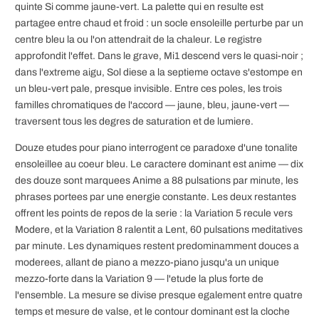
quinte Si comme jaune-vert. La palette qui en resulte est
partagee entre chaud et froid : un socle ensoleille perturbe par un
centre bleu la ou l'on attendrait de la chaleur. Le registre
approfondit l'effet. Dans le grave, Mi1 descend vers le quasi-noir ;
dans l'extreme aigu, Sol diese a la septieme octave s'estompe en
un bleu-vert pale, presque invisible. Entre ces poles, les trois
familles chromatiques de l'accord — jaune, bleu, jaune-vert —
traversent tous les degres de saturation et de lumiere.
Douze etudes pour piano interrogent ce paradoxe d'une tonalite
ensoleillee au coeur bleu. Le caractere dominant est anime — dix
des douze sont marquees Anime a 88 pulsations par minute, les
phrases portees par une energie constante. Les deux restantes
offrent les points de repos de la serie : la Variation 5 recule vers
Modere, et la Variation 8 ralentit a Lent, 60 pulsations meditatives
par minute. Les dynamiques restent predominamment douces a
moderees, allant de piano a mezzo-piano jusqu'a un unique
mezzo-forte dans la Variation 9 — l'etude la plus forte de
l'ensemble. La mesure se divise presque egalement entre quatre
temps et mesure de valse, et le contour dominant est la cloche