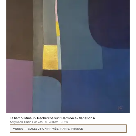
La bémol Mineur - Recherche sur l'Harmonie - Variation 4
Acrylic on Linen Canvas · 80×80cm · 2024
VENDU — COLLECTION PRIVÉE, PARIS, FRANCE