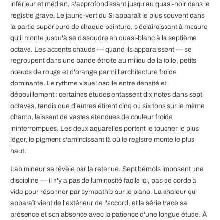
inférieur et médian, s'approfondissant jusqu'au quasi-noir dans le
registre grave. Le jaune-vert du Si apparaît le plus souvent dans
la partie supérieure de chaque peinture, s'éclaircissant à mesure
qu'il monte jusqu'à se dissoudre en quasi-blanc à la septième
octave. Les accents chauds — quand ils apparaissent — se
regroupent dans une bande étroite au milieu de la toile, petits
nœuds de rouge et d'orange parmi l'architecture froide
dominante. Le rythme visuel oscille entre densité et
dépouillement : certaines études entassent dix notes dans sept
octaves, tandis que d'autres étirent cinq ou six tons sur le même
champ, laissant de vastes étendues de couleur froide
ininterrompues. Les deux aquarelles portent le toucher le plus
léger, le pigment s'amincissant là où le registre monte le plus
haut.
Lab mineur se révèle par la retenue. Sept bémols imposent une
discipline — il n'y a pas de luminosité facile ici, pas de corde à
vide pour résonner par sympathie sur le piano. La chaleur qui
apparaît vient de l'extérieur de l'accord, et la série trace sa
présence et son absence avec la patience d'une longue étude. À