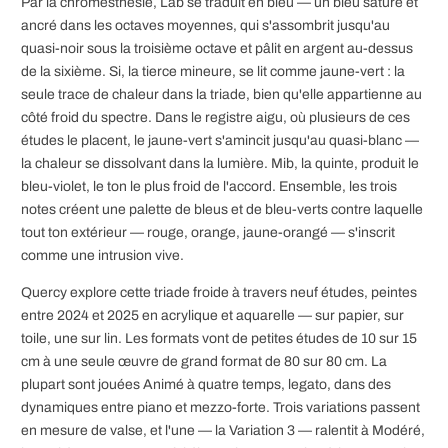
Par la chromesthésie, Lab se traduit en bleu — un bleu saturé et
ancré dans les octaves moyennes, qui s'assombrit jusqu'au
quasi-noir sous la troisième octave et pâlit en argent au-dessus
de la sixième. Si, la tierce mineure, se lit comme jaune-vert : la
seule trace de chaleur dans la triade, bien qu'elle appartienne au
côté froid du spectre. Dans le registre aigu, où plusieurs de ces
études le placent, le jaune-vert s'amincit jusqu'au quasi-blanc —
la chaleur se dissolvant dans la lumière. Mib, la quinte, produit le
bleu-violet, le ton le plus froid de l'accord. Ensemble, les trois
notes créent une palette de bleus et de bleu-verts contre laquelle
tout ton extérieur — rouge, orange, jaune-orangé — s'inscrit
comme une intrusion vive.
Quercy explore cette triade froide à travers neuf études, peintes
entre 2024 et 2025 en acrylique et aquarelle — sur papier, sur
toile, une sur lin. Les formats vont de petites études de 10 sur 15
cm à une seule œuvre de grand format de 80 sur 80 cm. La
plupart sont jouées Animé à quatre temps, legato, dans des
dynamiques entre piano et mezzo-forte. Trois variations passent
en mesure de valse, et l'une — la Variation 3 — ralentit à Modéré,