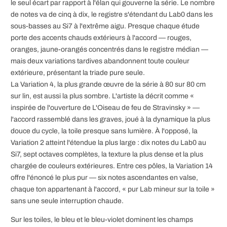
le seul écart par rapport à l'élan qui gouverne la série. Le nombre
de notes va de cinq à dix, le registre s'étendant du Lab0 dans les
sous-basses au Si7 à l'extrême aigu. Presque chaque étude
porte des accents chauds extérieurs à l'accord — rouges,
oranges, jaune-orangés concentrés dans le registre médian —
mais deux variations tardives abandonnent toute couleur
extérieure, présentant la triade pure seule.
La Variation 4, la plus grande œuvre de la série à 80 sur 80 cm
sur lin, est aussi la plus sombre. L'artiste la décrit comme «
inspirée de l'ouverture de L'Oiseau de feu de Stravinsky » —
l'accord rassemblé dans les graves, joué à la dynamique la plus
douce du cycle, la toile presque sans lumière. À l'opposé, la
Variation 2 atteint l'étendue la plus large : dix notes du Lab0 au
Si7, sept octaves complètes, la texture la plus dense et la plus
chargée de couleurs extérieures. Entre ces pôles, la Variation 14
offre l'énoncé le plus pur — six notes ascendantes en valse,
chaque ton appartenant à l'accord, « pur Lab mineur sur la toile »
sans une seule interruption chaude.
Sur les toiles, le bleu et le bleu-violet dominent les champs