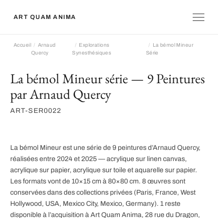
ART QUAM ANIMA
Accueil
Arnaud
Explorations
La bémol Mineur
Quercy
Synesthésiques
Série
La bémol Mineur série — 9 Peintures
par Arnaud Quercy
ART-SER0022
La bémol Mineur est une série de 9 peintures d’Arnaud Quercy,
réalisées entre 2024 et 2025 — acrylique sur linen canvas,
acrylique sur papier, acrylique sur toile et aquarelle sur papier.
Les formats vont de 10×15 cm à 80×80 cm. 8 œuvres sont
conservées dans des collections privées (Paris, France, West
Hollywood, USA, Mexico City, Mexico, Germany). 1 reste
disponible à l’acquisition à Art Quam Anima, 28 rue du Dragon,