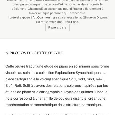
la musique et la sculpture. Son travail est ancré dans l'Idéamorphisme — le
principe selon lequel une œuvre d'art ne porte pas de sens, mais le
déclenche. Chaque pièce est conçue pour diffracter différemment à
travers chaque personne qui la rencontre.
Il crée et expose à
Art Quam Anima
, sa galerie-atelier au 28 rue du Dragon,
Saint-Germain-des-Prés, Paris.
Page artiste
À PROPOS DE CETTE ŒUVRE
Cette œuvre traduit une étude de piano en sol mineur sous forme
visuelle au sein de la collection Explorations Synesthétiques. La
pièce cartographie le voicing spécifique Sol1, Sol3, Sib3, Ré4,
Sib4, Ré5, Sol5 à travers des relations colorées inspirées par les
études de piano et la cartographie du cycle des quintes. Chaque
note correspond à une famille de couleurs distincte, créant une
représentation chromesthétique de la structure harmonique.