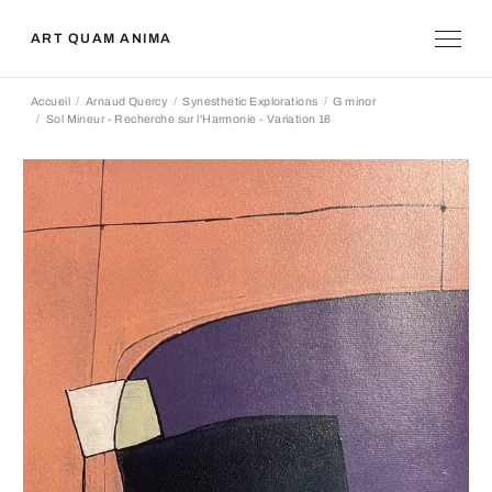
ART QUAM ANIMA
Accueil
Arnaud Quercy
Synesthetic Explorations
G minor
Sol Mineur - Recherche sur l'Harmonie - Variation 16