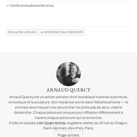
✓ Certificat d'authenticité inclus
🔒 GALERIE-ATELIER
📜 CERTIFICAT D'AUTHENTICITÉ
ARNAUD QUERCY
Arnaud Quercy est un artiste parisien dont la pratique traverse la peinture,
la musique et la sculpture. Son travail est ancré dans l'Idéamorphisme — le
principe selon lequel une œuvre d'art ne porte pas de sens, mais le
déclenche. Chaque pièce est conçue pour diffracter différemment à
travers chaque personne qui la rencontre.
Il crée et expose à
Art Quam Anima
, sa galerie-atelier au 28 rue du Dragon,
Saint-Germain-des-Prés, Paris.
Page artiste