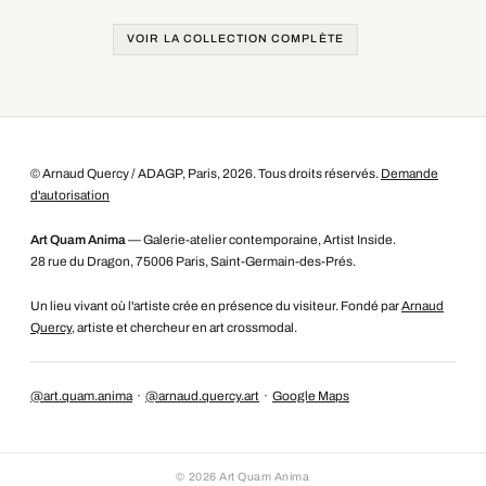
VOIR LA COLLECTION COMPLÈTE
© Arnaud Quercy / ADAGP, Paris, 2026. Tous droits réservés.
Demande
d'autorisation
Art Quam Anima
— Galerie-atelier contemporaine, Artist Inside.
28 rue du Dragon, 75006 Paris, Saint-Germain-des-Prés.
Un lieu vivant où l'artiste crée en présence du visiteur. Fondé par
Arnaud
Quercy
, artiste et chercheur en art crossmodal.
@art.quam.anima
·
@arnaud.quercy.art
·
Google Maps
©
2026
Art Quam Anima