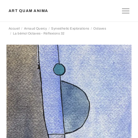
ART QUAM ANIMA
Accueil
Arnaud Quercy
Synesthetic Explorations
Octaves
La bémol Octaves - Réflexions 32