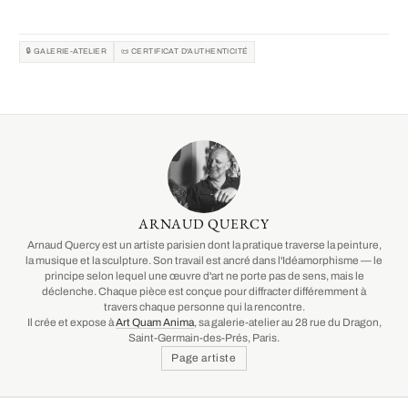
🔒 GALERIE-ATELIER
📜 CERTIFICAT D'AUTHENTICITÉ
ARNAUD QUERCY
Arnaud Quercy est un artiste parisien dont la pratique traverse la peinture,
la musique et la sculpture. Son travail est ancré dans l'Idéamorphisme — le
principe selon lequel une œuvre d'art ne porte pas de sens, mais le
déclenche. Chaque pièce est conçue pour diffracter différemment à
travers chaque personne qui la rencontre.
Il crée et expose à
Art Quam Anima
, sa galerie-atelier au 28 rue du Dragon,
Saint-Germain-des-Prés, Paris.
Page artiste