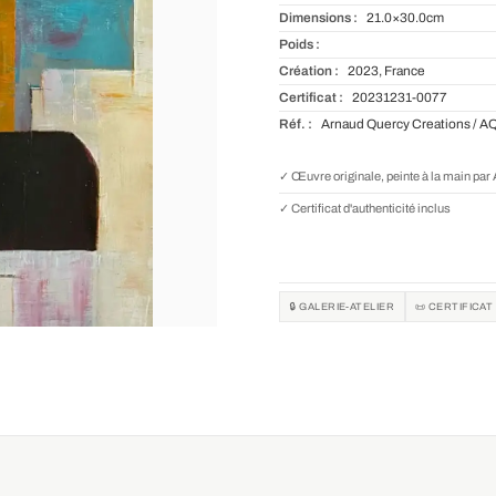
Dimensions :
21.0×30.0cm
Poids :
Création :
2023, France
Certificat :
20231231-0077
Réf. :
Arnaud Quercy Creations / A
✓ Œuvre originale, peinte à la main pa
✓ Certificat d'authenticité inclus
🔒 GALERIE-ATELIER
📜 CERTIFICAT