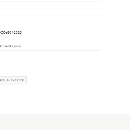
QC0490 / 2023
r Arnaud Quercy
 D'AUTHENTICITÉ