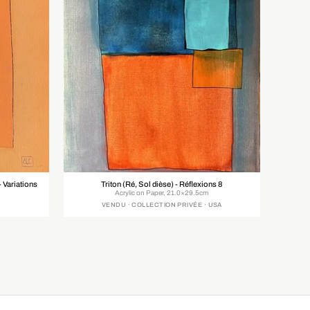
 Variations
Triton (Ré, Sol dièse) - Réflexions 8
Acrylic on Paper, 21.0×29.5cm
VENDU · COLLECTION PRIVÉE · USA