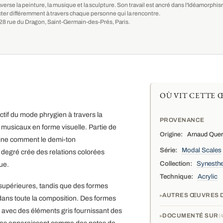
averse la peinture, la musique et la sculpture. Son travail est ancré dans l'Idéamorph
ter différemment à travers chaque personne qui la rencontre.
au 28 rue du Dragon, Saint-Germain-des-Prés, Paris.
OÙ VIT CETTE 
tif du mode phrygien à travers la
PROVENANCE
 musicaux en forme visuelle. Partie de
Origine:
Arnaud Querc
mine comment le demi-ton
Série:
Modal Scales
 degré crée des relations colorées
Collection:
Synesthe
ue.
Technique:
Acrylic
supérieures, tandis que des formes
AUTRES ŒUVRES D
dans toute la composition. Des formes
, avec des éléments gris fournissant des
DOCUMENTÉ SUR