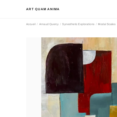
ART QUAM ANIMA
Accueil
Arnaud Quercy
Synesthetic Explorations
Modal Scales