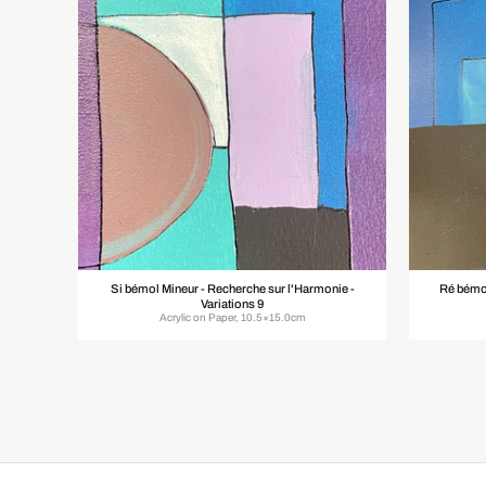
Si bémol Mineur - Recherche sur l'Harmonie -
Ré bémol
Variations 9
Acrylic on Paper, 10.5×15.0cm