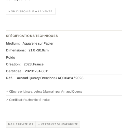
NON DISPONIBLE À LA VENTE
SPÉCIFICATIONS TECHNIQUES
Médium :
Aquarelle sur Papier
Dimensions :
21.0×30.0cm
Poids :
Création :
2023, France
Certificat :
20231231-0011
Réf. :
Arnaud Quercy Creations / AQC0424 / 2023
✓ Œuvre originale, peinte à la main par Arnaud Quercy
✓ Certificat d'authenticité inclus
🔒 GALERIE-ATELIER
📜 CERTIFICAT D'AUTHENTICITÉ