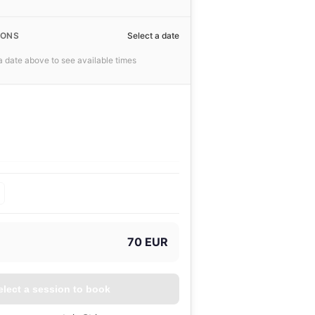
IONS
Select a date
 date above to see available times
70 EUR
elect a session to book