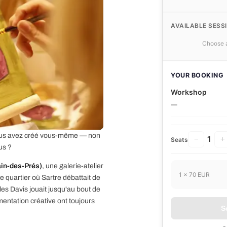
AVAILABLE SESS
Choose a
YOUR BOOKING
Workshop
—
 vous avez créé vous-même — non
1
−
+
Seats
us ?
ain-des-Prés)
, une galerie-atelier
1 × 70 EUR
quartier où Sartre débattait de
iles Davis jouait jusqu'au bout de
rimentation créative ont toujours
S