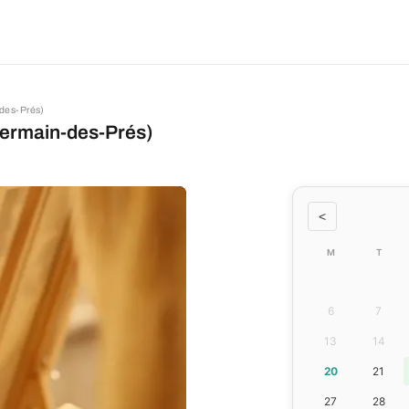
-des-Prés)
Germain-des-Prés)
<
M
T
6
7
13
14
20
21
27
28