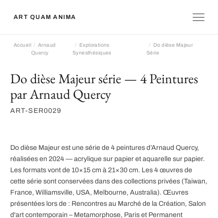
ART QUAM ANIMA
Accueil
Arnaud
Explorations
Do dièse Majeur
Quercy
Synesthésiques
Série
Do dièse Majeur série — 4 Peintures
par Arnaud Quercy
ART-SER0029
Do dièse Majeur est une série de 4 peintures d’Arnaud Quercy,
réalisées en 2024 — acrylique sur papier et aquarelle sur papier.
Les formats vont de 10×15 cm à 21×30 cm. Les 4 œuvres de
cette série sont conservées dans des collections privées (Taiwan,
France, Williamsville, USA, Melbourne, Australia). Œuvres
présentées lors de : Rencontres au Marché de la Création, Salon
d'art contemporain – Metamorphose, Paris et Permanent