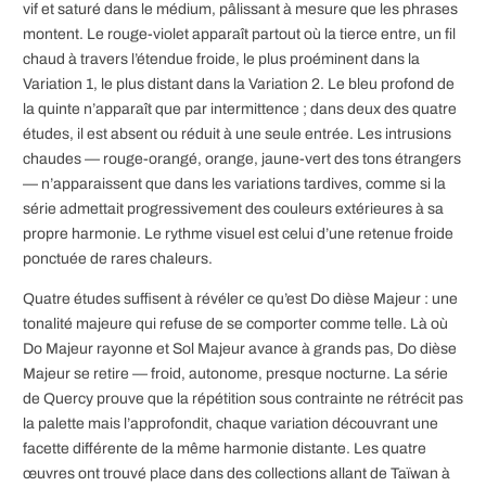
vif et saturé dans le médium, pâlissant à mesure que les phrases
montent. Le rouge-violet apparaît partout où la tierce entre, un fil
chaud à travers l’étendue froide, le plus proéminent dans la
Variation 1, le plus distant dans la Variation 2. Le bleu profond de
la quinte n’apparaît que par intermittence ; dans deux des quatre
études, il est absent ou réduit à une seule entrée. Les intrusions
chaudes — rouge-orangé, orange, jaune-vert des tons étrangers
— n’apparaissent que dans les variations tardives, comme si la
série admettait progressivement des couleurs extérieures à sa
propre harmonie. Le rythme visuel est celui d’une retenue froide
ponctuée de rares chaleurs.
Quatre études suffisent à révéler ce qu’est Do dièse Majeur : une
tonalité majeure qui refuse de se comporter comme telle. Là où
Do Majeur rayonne et Sol Majeur avance à grands pas, Do dièse
Majeur se retire — froid, autonome, presque nocturne. La série
de Quercy prouve que la répétition sous contrainte ne rétrécit pas
la palette mais l’approfondit, chaque variation découvrant une
facette différente de la même harmonie distante. Les quatre
œuvres ont trouvé place dans des collections allant de Taïwan à