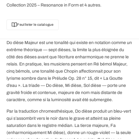
Collection 2025 – Resonance in Form et 4 autres.
Feuilleter le catalogue
Do dièse Majeur est une tonalité qui existe en notation comme un
extrême théorique — sept dièses, la limite la plus éloignée du
côté des dièses avant que l’écriture enharmonique ne prenne le
relais. En pratique, les musiciens pensent en Ré bémol Majeur,
cinq bémols, une tonalité que Chopin affectionnait pour son
lyrisme sombre dans le Prélude Op. 28 n° 15, dit « La Goutte
d’eau ». La triade — Do dièse, Mi dièse, Sol dièse — porte une
gravité froide et contenue, majeure de nom mais distante de
caractère, comme si la luminosité avait été submergée.
Par la traduction chromesthésique, Do dièse produit un bleu-vert
qui s’assombrit vers le noir dans le grave et atteint sa pleine
saturation dans le registre médian. La tierce majeure, Fa
(enharmoniquement Mi dièse), donne un rouge-violet — la seule