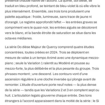
présence chaude native de l’accord. La quinte, Sol dièse, se
traduit en bleu profond, se teintant de bleu-violet là où elle vibre le
plus intensément. Ensemble, ces trois tons produisent une
palette aquatique : froide, lumineuse, sans trace de jaune ni
d’orangé. Le registre approfondit l’effet — les entrées graves se
compriment vers le quasi-noir, les entrées aiguës se décolorent
vers le blanc, et la bande étroite de saturation se situe dans les
octaves médianes.
La série Do dièse Majeur de Quercy comprend quatre études
concentrées, toutes créées en 2024. Trois se déploient en
mesure de valse à un tempo Animé avec une dynamique mezzo-
piano ; seule la Variation 1 ralentit au Modéré et pousse au
mezzo-forte, la plus délibérée et la plus pesante du groupe. Trois
phrases montent ; une descend. Les contours vont d’une
ascension régulière à une cloche inversée qui plonge avant de
remonter. L’étude d’ouverture porte neuf notes — la plus dense
de la série — tandis que les Variations 2 et 3 en comptent sept ou
huit. L’articulation legato gouverne chaque entrée. Des tons
étrangers à l’accord apparaissent dans la moitié de la série : le Si